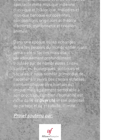
spectacle mêle musique indienne
classique et folklorique, mélodies et
musique baroque européennes,
compositions originales et théâtre
d'ombres, marionnette et création
animée.
Dans une époque où les échanges
entre les peuples du monde entier n’ont
jamais été si faciles mais étant
paradoxalement profondément
troublée par de nombreuses crises
sanitaires, écologiques, politiques et
sociales, il nous semble primordial de
rappeler à travers ces contes et fables,
combien chaque être humain est
unique mais également semblable à
son prochain, combien l’humanité est
riche dans sa
diversité
et son potentiel
de partage et de créativité, illimité.
Projet soutenu par: