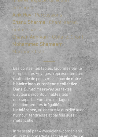
mise en espace, direction
artistique
Avik Roy
: Percussions
Bhanu Sharma
: Chant, sarod,
guitare basse
Chayan Adhikari
: Guitare, Chant
Mohammed Shameem
:
Marionnettiste
Les contes, les fables, façonnés par le
temps et les voyages, représentent une
multitude de petits morceaux
de notre
histoire indo-européenne collective.
Dans
Buried treasures
les textes
d’auteurs incontournables tels
qu’Esope, La Fontaine ou Tagore
questionnent les
inégalités
,
l’intolérance
, ou encore la
cupidité
avec
humour, tendresse et parfois aussi
mélancolie.
Interprété par 4 musiciens-comédiens
et un marionnettiste et créé en Inde, ce